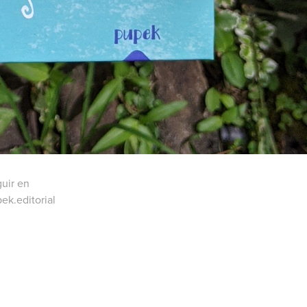
guir en
ek.editorial