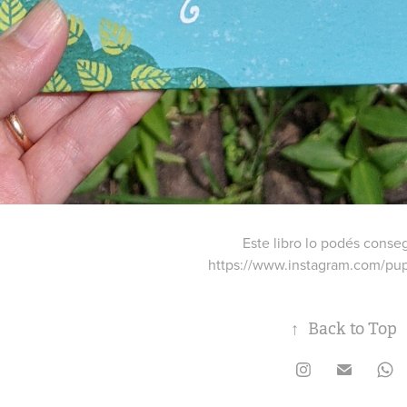
Este libro lo podés conse
https://www.instagram.com/pup
↑
Back to Top